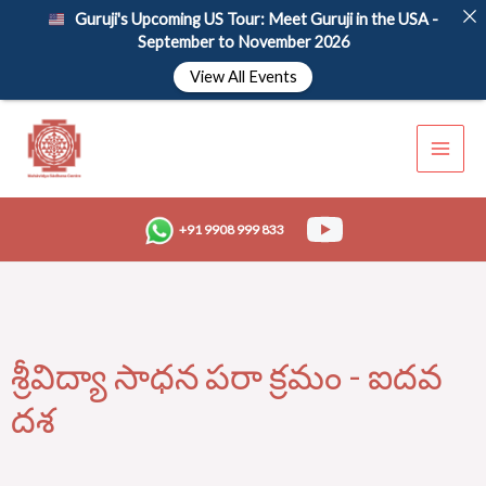
Skip
Guruji's Upcoming US Tour: Meet Guruji in the USA -
to
September to November 2026
content
View All Events
+91 9908 999 833
శ్రీవిద్యా సాధన పరా క్రమం - ఐదవ
దశ