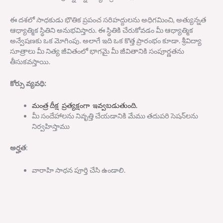
ఈ దశలో సాధకుడు భౌతిక ప్రపంచ సరిహద్దులను అధిగమించి
,
అత్యున్నత
ఆధ్యాత్మిక స్థితిని అనుభవిస్తారు
.
ఈ స్థితికి చేరుకోవడం మీ ఆధ్యాత్మిక
అన్వేషణకు ఒక మోగింపు
.
అలాగే ఇది ఒక కొత్త ప్రారంభం కూడా
.
శ్రీవిద్యా
సూత్రాలు మీ నిత్య జీవితంలో భాగమై మీ జీవితానికి సంపూర్ణతను
తీసుకవస్తాయి
.
కోర్సు
వ్యవధి
:
మంత్ర దీక్ష
ప్రత్యక్షంగా
ఇవ్వబడుతుంది
.
మీ సందేహాలను నివృత్తి చేయడానికి మేము తదుపరి సెషన్‌లను
నిర్వహిస్తాము
అర్హత
:
వారాహి సాధన పూర్తి చేసి ఉండాలి
.