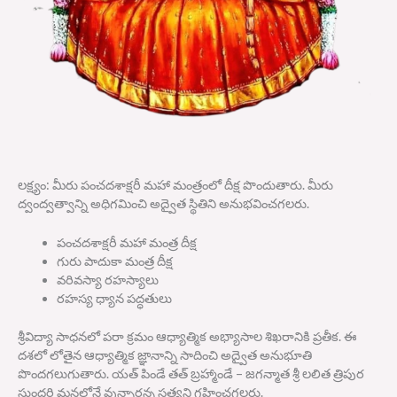
లక్ష్యం
:
మీరు పంచదశాక్షరీ మహా మంత్రంలో దీక్ష పొందుతారు
.
మీరు
ద్వంద్వత్వాన్ని అధిగమించి అద్వైత స్థితిని అనుభవించగలరు
.
పంచదశాక్షరీ మహా మంత్ర దీక్ష
గురు పాదుకా మంత్ర దీక్ష
వరివస్యా రహస్యాలు
రహస్య ధ్యాన పద్ధతులు
శ్రీవిద్యా సాధనలో పరా క్రమం ఆధ్యాత్మిక అభ్యాసాల శిఖరానికి ప్రతీక
.
ఈ
దశలో లోతైన ఆధ్యాత్మిక జ్ఞానాన్ని సాదించి అద్వైత అనుభూతి
పొందగలుగుతారు
.
యత్ పిండే తత్ బ్రహ్మాండే
–
జగన్మాత శ్రీ లలిత త్రిపుర
సుందరి మనలోనే వున్నారన్న సత్యని గ్రహించగలరు
.