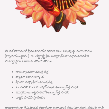
ఈ దశ సాధన లో ప్రేమ మరియు కరుణ రసం అభివృద్ధి చెందుతాయి
(
హృదయం స్థానం
).
అంతర్ద్రుష్టి
(
ఇంట్యూషన్
)
మొదలైన మానసిక
సామర్ధ్యాలు కూడా పెంపొందుతాయి
.
రాజ శ్యామలా మంత్ర దీక్ష
శ్యామా ఆవరణార్చన
శ్రీగురు దత్తాత్రేయ మంత్ర దీక్ష
కుండలిని మరియు షట్ చక్రాల
(
అడ్వాన్స్
)
సాధన
ముద్రలు
&
న్యాసాలలో
(
అడ్వాన్స్
)
సాధన
ధ్యాన సాధన ప్రారంభం
రాజశ్యామలా దేవి సాధన ప్రధానంగా అనాహత చక్రం
(
హృదయ చక్రం
)
పై దృష్టి