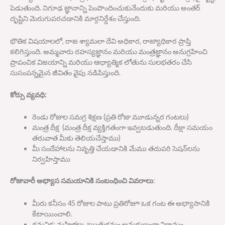
పెడుతుంది
.
నిగూఢ జ్ఞానాన్ని పెంపొందించుకునేందుకు మరియు అంతర్
దృష్టిని మెరుగుపరచడానికి మార్గనిర్దేశం చేస్తుంది
.
భౌతిక విషయాలలో
,
రాజ శ్యామలా దేవి అధికార
,
రాజ్యాధికార ప్రాప్తి
కలిగిస్తుంది
.
అమ్మవారు రహస్యజ్ఞానం మరియు మంత్రజ్ఞానం అనుగ్రహించి
ప్రాపంచిక విజయాన్ని మరియు ఆధ్యాత్మిక లోతును సులభతరం చేసి
సుసంపన్నమైన జీవితం వైపు నడిపిస్తుంది
.
కోర్సు
వ్యవధి
:
రెండు రోజుల సమగ్ర శిక్షణ
(
ప్రతి రోజు మూడున్నర గంటలు
)
మంత్ర దీక్ష
(
మంత్ర దీక్ష వ్యక్తిగతంగా ఇవ్వబడుతుంది
.
దీక్షా సమయం
తరువాత మీకు తెలియచేస్తాము
)
మీ సందేహాలను నివృత్తి చేయడానికి మేము తదుపరి సెషన్‌లను
నిర్వహిస్తాము
రోజువారీ
అభ్యాస
సమయానికి
సంబంధించి
వివరాలు
:
మీరు కనీసం
45
రోజుల పాటు ప్రతిరోజూ ఒక గంట ఈ అభ్యాసానికి
కేటాయించాలి
.
గమనిక
:
మహిళలు
ఋతుక్రమం అనుగుణంగా విరామం