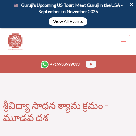
Skip
Guruji's Upcoming US Tour: Meet Guruji in the USA -
to
September to November 2026
content
View All Events
+91 9908 999 833
శ్రీవిద్యా సాధన శ్యామ క్రమం -
మూడవ దశ