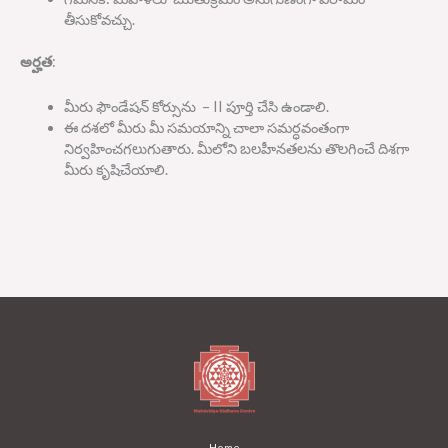
తీసుకోవచ్చు
.
అర్హత
:
మీరు ఫౌండేషన్ కోర్సును
– II
పూర్తి చేసి ఉండాలి
.
ఈ దశలో మీరు మీ సమయాన్ని చాలా సమర్ధవంతంగా
నిర్వహించగలుగుతారు
.
మీలోని బలహీనతలను తొలగించే దిశగా
మీరు కృషిచేయాలి
.
Home